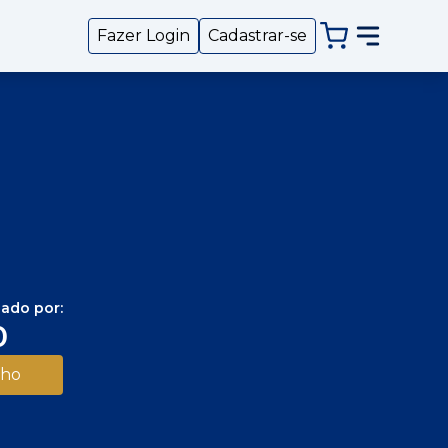
Fazer Login
Cadastrar-se
iado por:
0
nho