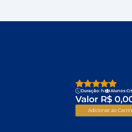
Duração:
h
Alunos:
Cr
Valor
R$ 0,0
Adicionar ao Carri